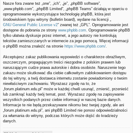
Nasze fora zwane też „one”, „ich”, „je”, „phpBB software”,
„www.phpbb.com”, „phpBB Limited”, „phpBB Teams” działają w oparciu o
oprogramowanie wykorzystujące technologię phpBB, która jest
środowiskiem typu witryny (bulletin board), wydane na licencji „
GNU General Public License v2
” zwanej też „GPL”. Oprogramowanie jest
dostępne do pobrania ze strony
www.phpbb.com
. Oprogramowanie phpBB
tylko ułatwia dyskusje przez internet, a jego autorzy nie kontrolują
tekstów zamieszczanych w internecie za jego pomocą. Więcej informacji
o phpBB można znaleźć na stronie
https://www.phpbb.com/
.
Akceptujesz zakaz publikowania wypowiedzi o charakterze obraźliwym,
oszczerczym, propagującym treści niezgodne z polskim prawem lub
naruszającym cudze prawa autorskie i dobra osobiste. Naruszenie tego
zakazu może skutkować dla ciebie całkowitym zablokowaniem dostępu
do tej witryny, a twój dostawca internetu zostanie powiadomiony o twoim
niewłaściwym zachowaniu. Wyrażasz zgodę na to, że
„forum.platinum.edu.pl” może w każdej chwili usunąć, zmienić, przenieść
lub zamknąć każdy twój temat, post. Wyrażasz zgodę na zapisywanie
wszystkich podanych przez ciebie informacji w naszej bazie danych.
Informacje te nie będą przekazywane nikomu bez twojej zgody, ale ani
„forum.platinum.edu.pl”, ani phpBB Limited nie ponosi odpowiedzialności
za włamania do witryny, podczas których może dojść do kradzieży
danych.