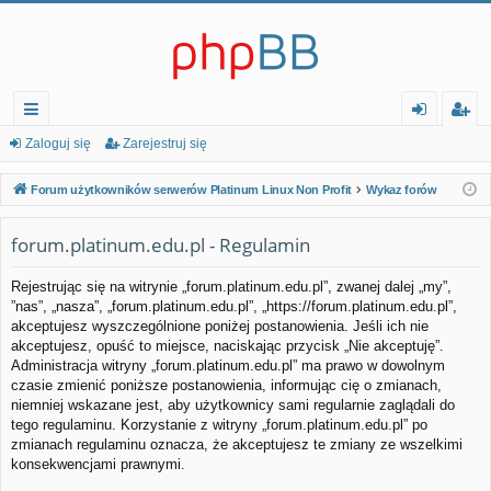
ię
al
ar
Zaloguj się
Zarejestruj się
ce
og
ej
Forum użytkowników serwerów Platinum Linux Non Profit
Wykaz forów
j…
uj
es
forum.platinum.edu.pl - Regulamin
si
tr
ę
uj
Rejestrując się na witrynie „forum.platinum.edu.pl”, zwanej dalej „my”,
”nas”, „nasza”, „forum.platinum.edu.pl”, „https://forum.platinum.edu.pl”,
si
akceptujesz wyszczególnione poniżej postanowienia. Jeśli ich nie
ę
akceptujesz, opuść to miejsce, naciskając przycisk „Nie akceptuję”.
Administracja witryny „forum.platinum.edu.pl” ma prawo w dowolnym
czasie zmienić poniższe postanowienia, informując cię o zmianach,
niemniej wskazane jest, aby użytkownicy sami regularnie zaglądali do
tego regulaminu. Korzystanie z witryny „forum.platinum.edu.pl” po
zmianach regulaminu oznacza, że akceptujesz te zmiany ze wszelkimi
konsekwencjami prawnymi.