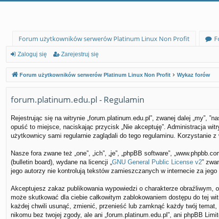
Forum użytkowników serwerów Platinum Linux Non Profit
F
Zaloguj się
Zarejestruj się
Forum użytkowników serwerów Platinum Linux Non Profit
Wykaz forów
forum.platinum.edu.pl - Regulamin
Rejestrując się na witrynie „forum.platinum.edu.pl”, zwanej dalej „my”, ”n
opuść to miejsce, naciskając przycisk „Nie akceptuję”. Administracja wi
użytkownicy sami regularnie zaglądali do tego regulaminu. Korzystanie 
Nasze fora zwane też „one”, „ich”, „je”, „phpBB software”, „www.phpbb.c
(bulletin board), wydane na licencji „
GNU General Public License v2
” zwa
jego autorzy nie kontrolują tekstów zamieszczanych w internecie za jeg
Akceptujesz zakaz publikowania wypowiedzi o charakterze obraźliwym, o
może skutkować dla ciebie całkowitym zablokowaniem dostępu do tej wit
każdej chwili usunąć, zmienić, przenieść lub zamknąć każdy twój temat
nikomu bez twojej zgody, ale ani „forum.platinum.edu.pl”, ani phpBB Lim