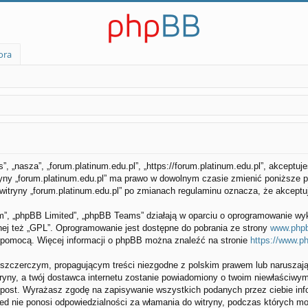
ora
as”, „nasza”, „forum.platinum.edu.pl”, „https://forum.platinum.edu.pl”, akcept
tryny „forum.platinum.edu.pl” ma prawo w dowolnym czasie zmienić poniższe p
z witryny „forum.platinum.edu.pl” po zmianach regulaminu oznacza, że akcep
om”, „phpBB Limited”, „phpBB Teams” działają w oparciu o oprogramowanie wy
nej też „GPL”. Oprogramowanie jest dostępne do pobrania ze strony
www.php
o pomocą. Więcej informacji o phpBB można znaleźć na stronie
https://www.p
szczerczym, propagującym treści niezgodne z polskim prawem lub naruszają
ryny, a twój dostawca internetu zostanie powiadomiony o twoim niewłaściwy
, post. Wyrażasz zgodę na zapisywanie wszystkich podanych przez ciebie inf
ited nie ponosi odpowiedzialności za włamania do witryny, podczas których m