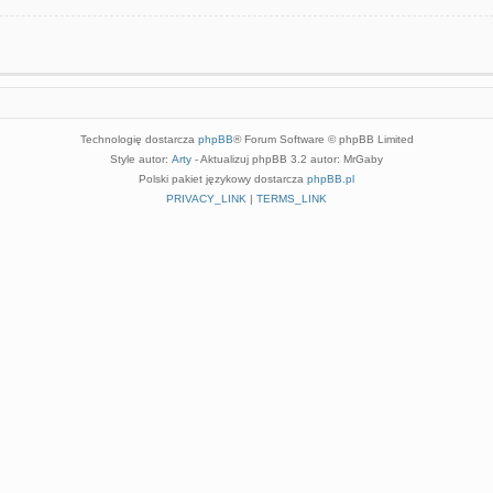
Technologię dostarcza
phpBB
® Forum Software © phpBB Limited
Style autor:
Arty
- Aktualizuj phpBB 3.2 autor: MrGaby
Polski pakiet językowy dostarcza
phpBB.pl
PRIVACY_LINK
|
TERMS_LINK