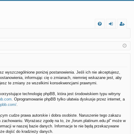
FA
al
ar
Q
og
ej
uj
es
si
tr
ę
uj
ujesz wyszczególnione poniżej postanowienia. Jeśli ich nie akceptujesz,
ostanowienia, informując cię o zmianach, niemniej wskazane jest, aby
si
tujesz te zmiany ze wszelkimi konsekwencjami prawnymi.
ę
korzystujące technologię phpBB, która jest środowiskiem typu witryny
bb.com
. Oprogramowanie phpBB tylko ułatwia dyskusje przez internet, a
hpbb.com/
.
cym cudze prawa autorskie i dobra osobiste. Naruszenie tego zakazu
m zachowaniu. Wyrażasz zgodę na to, że „forum.platinum.edu.pl” może w
ormacji w naszej bazie danych. Informacje te nie będą przekazywane
oże dojść do kradzieży danych.