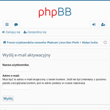
ię
or
al
ar
Zaloguj się
Zarejestruj się
ce
a
og
ej
Forum użytkowników serwerów Platinum Linux Non Profit
Wykaz forów
j…
uj
es
Wyślij e-mail aktywacyjny
si
tr
ę
uj
Nazwa użytkownika:
si
Adres e-mail:
ę
Musi być to adres e-mail skojarzony z twoim kontem. Jeśli nie był zmieniany z poziomu
panelu zarządzania kontem, jest to adres podany w czasie rejestracji.