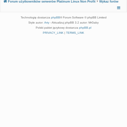
Forum użytkowników serwerów Platinum Linux Non Profit
Wykaz forów
Technologię dostarcza
phpBB
® Forum Software © phpBB Limited
Style autor:
Arty
- Aktualizuj phpBB 3.2 autor: MrGaby
Polski pakiet językowy dostarcza
phpBB.pl
PRIVACY_LINK
|
TERMS_LINK