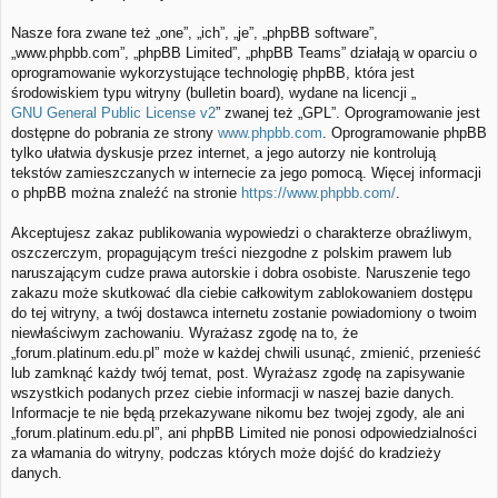
Nasze fora zwane też „one”, „ich”, „je”, „phpBB software”,
„www.phpbb.com”, „phpBB Limited”, „phpBB Teams” działają w oparciu o
oprogramowanie wykorzystujące technologię phpBB, która jest
środowiskiem typu witryny (bulletin board), wydane na licencji „
GNU General Public License v2
” zwanej też „GPL”. Oprogramowanie jest
dostępne do pobrania ze strony
www.phpbb.com
. Oprogramowanie phpBB
tylko ułatwia dyskusje przez internet, a jego autorzy nie kontrolują
tekstów zamieszczanych w internecie za jego pomocą. Więcej informacji
o phpBB można znaleźć na stronie
https://www.phpbb.com/
.
Akceptujesz zakaz publikowania wypowiedzi o charakterze obraźliwym,
oszczerczym, propagującym treści niezgodne z polskim prawem lub
naruszającym cudze prawa autorskie i dobra osobiste. Naruszenie tego
zakazu może skutkować dla ciebie całkowitym zablokowaniem dostępu
do tej witryny, a twój dostawca internetu zostanie powiadomiony o twoim
niewłaściwym zachowaniu. Wyrażasz zgodę na to, że
„forum.platinum.edu.pl” może w każdej chwili usunąć, zmienić, przenieść
lub zamknąć każdy twój temat, post. Wyrażasz zgodę na zapisywanie
wszystkich podanych przez ciebie informacji w naszej bazie danych.
Informacje te nie będą przekazywane nikomu bez twojej zgody, ale ani
„forum.platinum.edu.pl”, ani phpBB Limited nie ponosi odpowiedzialności
za włamania do witryny, podczas których może dojść do kradzieży
danych.