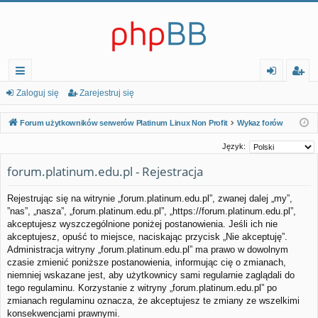
ię
al
ar
Zaloguj się
Zarejestruj się
ce
og
ej
Forum użytkowników serwerów Platinum Linux Non Profit
Wykaz forów
j…
uj
es
Język:
si
tr
forum.platinum.edu.pl - Rejestracja
ę
uj
Rejestrując się na witrynie „forum.platinum.edu.pl”, zwanej dalej „my”,
si
”nas”, „nasza”, „forum.platinum.edu.pl”, „https://forum.platinum.edu.pl”,
ę
akceptujesz wyszczególnione poniżej postanowienia. Jeśli ich nie
akceptujesz, opuść to miejsce, naciskając przycisk „Nie akceptuję”.
Administracja witryny „forum.platinum.edu.pl” ma prawo w dowolnym
czasie zmienić poniższe postanowienia, informując cię o zmianach,
niemniej wskazane jest, aby użytkownicy sami regularnie zaglądali do
tego regulaminu. Korzystanie z witryny „forum.platinum.edu.pl” po
zmianach regulaminu oznacza, że akceptujesz te zmiany ze wszelkimi
konsekwencjami prawnymi.