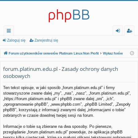
ię
al
ar
Zaloguj się
Zarejestruj się
ce
og
ej
Forum użytkowników serwerów Platinum Linux Non Profit
Wykaz forów
j…
uj
es
forum.platinum.edu.pl - Zasady ochrony danych
si
tr
osobowych
ę
uj
si
Ten tekst opisuje, w jaki sposób „forum.platinum.edu.pl” i firmy
stowarzyszone zwane dalej „my”, „nas”, „nasz”, „forum.platinum.edu.pl”,
ę
„https://forum.platinum.edu.pl” i phpBB zwane dalej „oni”, „ich”,
„oprogramowanie phpBB”, „www.phpbb.com”, „phpBB Limited”, „Zespoły
phpBB”, korzystają z informacji zwanymi dalej „informacjami o tobie”
zebranych w czasie dowolnej twojej sesji na forum.
Informacje o tobie są zbierane na dwa sposoby. Po pierwsze,
przeglądanie „forum.platinum.edu.pl” powoduje, że aplikacja phpBB
tworzy kilka ciasteczek, które są małymi plikami tekstowymi pobranymi