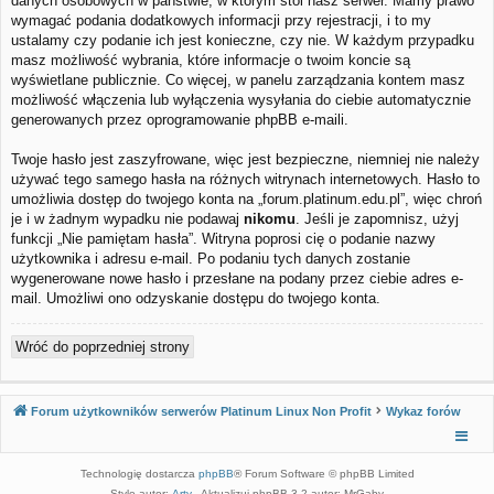
danych osobowych w państwie, w którym stoi nasz serwer. Mamy prawo
wymagać podania dodatkowych informacji przy rejestracji, i to my
ustalamy czy podanie ich jest konieczne, czy nie. W każdym przypadku
masz możliwość wybrania, które informacje o twoim koncie są
wyświetlane publicznie. Co więcej, w panelu zarządzania kontem masz
możliwość włączenia lub wyłączenia wysyłania do ciebie automatycznie
generowanych przez oprogramowanie phpBB e-maili.
Twoje hasło jest zaszyfrowane, więc jest bezpieczne, niemniej nie należy
używać tego samego hasła na różnych witrynach internetowych. Hasło to
umożliwia dostęp do twojego konta na „forum.platinum.edu.pl”, więc chroń
je i w żadnym wypadku nie podawaj
nikomu
. Jeśli je zapomnisz, użyj
funkcji „Nie pamiętam hasła”. Witryna poprosi cię o podanie nazwy
użytkownika i adresu e-mail. Po podaniu tych danych zostanie
wygenerowane nowe hasło i przesłane na podany przez ciebie adres e-
mail. Umożliwi ono odzyskanie dostępu do twojego konta.
Wróć do poprzedniej strony
Forum użytkowników serwerów Platinum Linux Non Profit
Wykaz forów
Technologię dostarcza
phpBB
® Forum Software © phpBB Limited
Style autor:
Arty
- Aktualizuj phpBB 3.2 autor: MrGaby