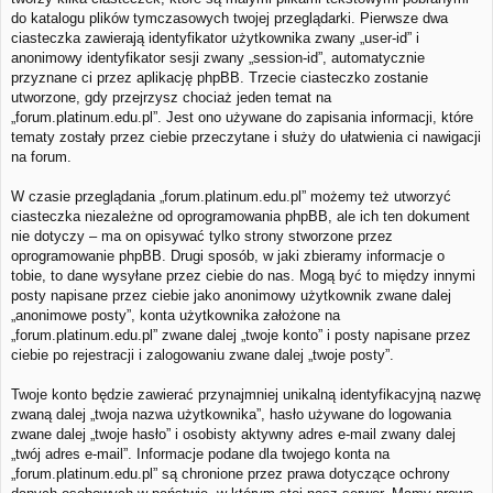
do katalogu plików tymczasowych twojej przeglądarki. Pierwsze dwa
ciasteczka zawierają identyfikator użytkownika zwany „user-id” i
anonimowy identyfikator sesji zwany „session-id”, automatycznie
przyznane ci przez aplikację phpBB. Trzecie ciasteczko zostanie
utworzone, gdy przejrzysz chociaż jeden temat na
„forum.platinum.edu.pl”. Jest ono używane do zapisania informacji, które
tematy zostały przez ciebie przeczytane i służy do ułatwienia ci nawigacji
na forum.
W czasie przeglądania „forum.platinum.edu.pl” możemy też utworzyć
ciasteczka niezależne od oprogramowania phpBB, ale ich ten dokument
nie dotyczy – ma on opisywać tylko strony stworzone przez
oprogramowanie phpBB. Drugi sposób, w jaki zbieramy informacje o
tobie, to dane wysyłane przez ciebie do nas. Mogą być to między innymi
posty napisane przez ciebie jako anonimowy użytkownik zwane dalej
„anonimowe posty”, konta użytkownika założone na
„forum.platinum.edu.pl” zwane dalej „twoje konto” i posty napisane przez
ciebie po rejestracji i zalogowaniu zwane dalej „twoje posty”.
Twoje konto będzie zawierać przynajmniej unikalną identyfikacyjną nazwę
zwaną dalej „twoja nazwa użytkownika”, hasło używane do logowania
zwane dalej „twoje hasło” i osobisty aktywny adres e-mail zwany dalej
„twój adres e-mail”. Informacje podane dla twojego konta na
„forum.platinum.edu.pl” są chronione przez prawa dotyczące ochrony