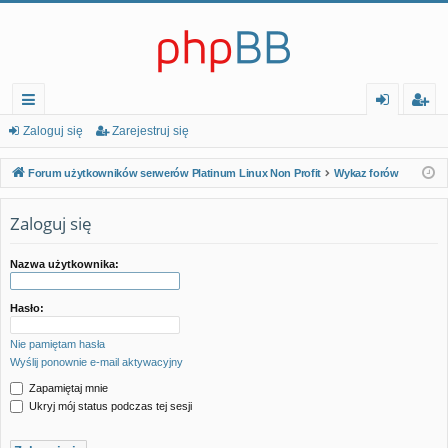
ię
al
ar
Zaloguj się
Zarejestruj się
ce
og
ej
Forum użytkowników serwerów Platinum Linux Non Profit
Wykaz forów
j…
uj
es
Zaloguj się
si
tr
ę
uj
Nazwa użytkownika:
si
Hasło:
ę
Nie pamiętam hasła
Wyślij ponownie e-mail aktywacyjny
Zapamiętaj mnie
Ukryj mój status podczas tej sesji