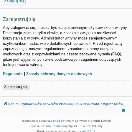
Zarejestruj się
Aby zalogować się, musisz być zarejestrowanym użytkownikiem witryny.
Rejestracja zajmuje tylko chwilę, a znacznie zwiększa możliwości
korzystania z witryny. Administrator witryny może zarejestrowanym
użytkownikom nadać wiele dodatkowych uprawnień. Przed rejestracją
zapoznaj się z naszym regulaminem, zasadami ochrony danych
osobowych oraz z odpowiedziami na często zadawane pytania (FAQ),
gdzie jest wyjaśnionych wiele podstawowych zagadnień dotyczących
funkcjonowania witryny.
Regulamin
|
Zasady ochrony danych osobowych
Zarejestruj się
Forum użytkowników serwerów Platinum Linux Non Profit
Wykaz forów
Technologię dostarcza
phpBB
® Forum Software © phpBB Limited
Style autor:
Arty
- Aktualizuj phpBB 3.2 autor: MrGaby
Polski pakiet językowy dostarcza
phpBB.pl