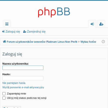
ię
al
ar
Zaloguj się
Zarejestruj się
ce
og
ej
Forum użytkowników serwerów Platinum Linux Non Profit
Wykaz forów
j…
uj
es
Zaloguj się
si
tr
ę
uj
Nazwa użytkownika:
si
Hasło:
ę
Nie pamiętam hasła
Wyślij ponownie e-mail aktywacyjny
Zapamiętaj mnie
Ukryj mój status podczas tej sesji