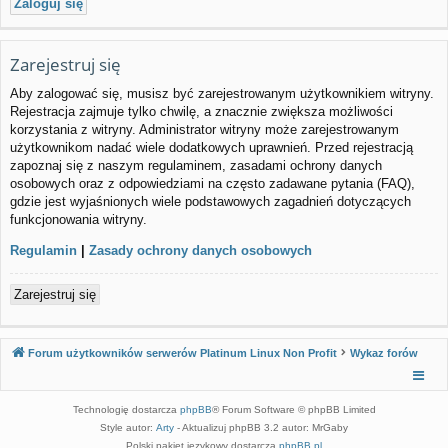
Zarejestruj się
Aby zalogować się, musisz być zarejestrowanym użytkownikiem witryny.
Rejestracja zajmuje tylko chwilę, a znacznie zwiększa możliwości
korzystania z witryny. Administrator witryny może zarejestrowanym
użytkownikom nadać wiele dodatkowych uprawnień. Przed rejestracją
zapoznaj się z naszym regulaminem, zasadami ochrony danych
osobowych oraz z odpowiedziami na często zadawane pytania (FAQ),
gdzie jest wyjaśnionych wiele podstawowych zagadnień dotyczących
funkcjonowania witryny.
Regulamin
|
Zasady ochrony danych osobowych
Zarejestruj się
Forum użytkowników serwerów Platinum Linux Non Profit
Wykaz forów
Technologię dostarcza
phpBB
® Forum Software © phpBB Limited
Style autor:
Arty
- Aktualizuj phpBB 3.2 autor: MrGaby
Polski pakiet językowy dostarcza
phpBB.pl