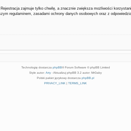
Rejestracja zajmuje tylko chwilę, a znacznie zwiększa możliwości korzystan
naszym regulaminem, zasadami ochrony danych osobowych oraz z odpowiedziam
Technologię dostarcza
phpBB
® Forum Software © phpBB Limited
Style autor:
Arty
- Aktualizuj phpBB 3.2 autor: MrGaby
Polski pakiet językowy dostarcza
phpBB.pl
PRIVACY_LINK
|
TERMS_LINK