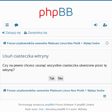
ię
or
al
ar
Zaloguj się
Zarejestruj się
ce
a
og
ej
Forum użytkowników serwerów Platinum Linux Non Profit
Wykaz forów
j…
uj
es
Usuń ciasteczka witryny
si
tr
ę
uj
Czy na pewno chcesz usunąć wszystkie ciasteczka utworzone przez tę
witrynę?
si
ę
Forum użytkowników serwerów Platinum Linux Non Profit
Wykaz forów
Technologię dostarcza
phpBB
® Forum Software © phpBB Limited
Style autor:
Arty
- Aktualizuj phpBB 3.2 autor: MrGaby