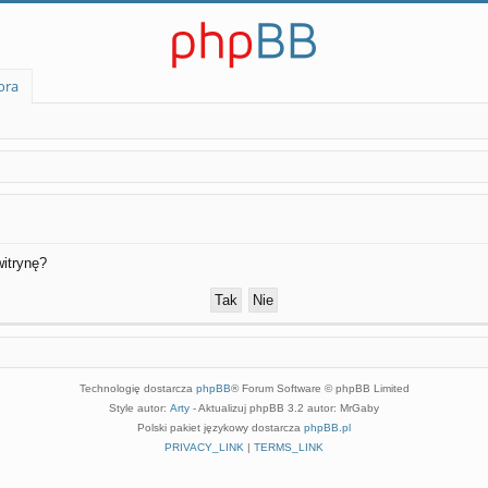
ora
itrynę?
Technologię dostarcza
phpBB
® Forum Software © phpBB Limited
Style autor:
Arty
- Aktualizuj phpBB 3.2 autor: MrGaby
Polski pakiet językowy dostarcza
phpBB.pl
PRIVACY_LINK
|
TERMS_LINK