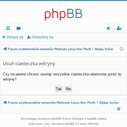
ię
or
al
ar
Zaloguj się
Zarejestruj się
ce
a
og
ej
Forum użytkowników serwerów Platinum Linux Non Profit
Wykaz forów
j…
uj
es
Usuń ciasteczka witryny
si
tr
ę
uj
Czy na pewno chcesz usunąć wszystkie ciasteczka utworzone przez tę
witrynę?
si
ę
Forum użytkowników serwerów Platinum Linux Non Profit
Wykaz forów
Technologię dostarcza
phpBB
® Forum Software © phpBB Limited
Style autor:
Arty
- Aktualizuj phpBB 3.2 autor: MrGaby