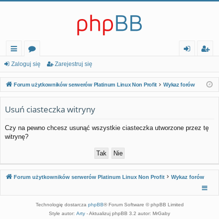
ię
or
al
ar
Zaloguj się
Zarejestruj się
ce
a
og
ej
Forum użytkowników serwerów Platinum Linux Non Profit
Wykaz forów
j…
uj
es
Usuń ciasteczka witryny
si
tr
ę
uj
Czy na pewno chcesz usunąć wszystkie ciasteczka utworzone przez tę
witrynę?
si
ę
Forum użytkowników serwerów Platinum Linux Non Profit
Wykaz forów
Technologię dostarcza
phpBB
® Forum Software © phpBB Limited
Style autor:
Arty
- Aktualizuj phpBB 3.2 autor: MrGaby