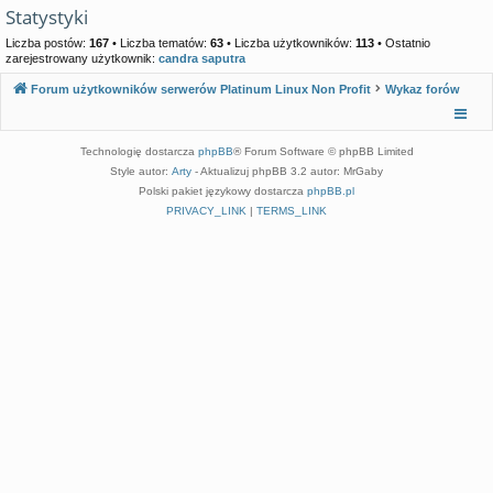
Statystyki
Liczba postów:
167
• Liczba tematów:
63
• Liczba użytkowników:
113
• Ostatnio
zarejestrowany użytkownik:
candra saputra
Forum użytkowników serwerów Platinum Linux Non Profit
Wykaz forów
Technologię dostarcza
phpBB
® Forum Software © phpBB Limited
Style autor:
Arty
- Aktualizuj phpBB 3.2 autor: MrGaby
Polski pakiet językowy dostarcza
phpBB.pl
PRIVACY_LINK
|
TERMS_LINK