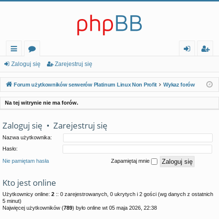
ię
or
al
ar
Zaloguj się
Zarejestruj się
ce
a
og
ej
Forum użytkowników serwerów Platinum Linux Non Profit
Wykaz forów
j…
uj
es
Na tej witrynie nie ma forów.
si
tr
Zaloguj się
•
Zarejestruj się
ę
uj
Nazwa użytkownika:
si
Hasło:
ę
Nie pamiętam hasła
Zapamiętaj mnie
Kto jest online
Użytkownicy online:
2
:: 0 zarejestrowanych, 0 ukrytych i 2 gości (wg danych z ostatnich
5 minut)
Najwięcej użytkowników (
789
) było online wt 05 maja 2026, 22:38