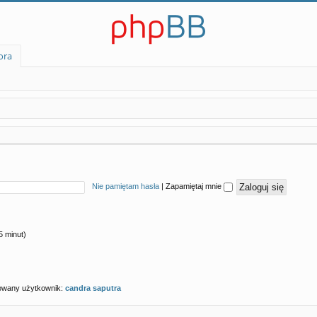
ora
Nie pamiętam hasła
|
Zapamiętaj mnie
5 minut)
rowany użytkownik:
candra saputra