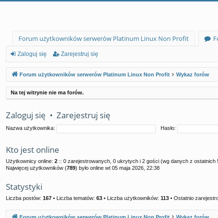
Forum użytkowników serwerów Platinum Linux Non Profit
F
Zaloguj się
Zarejestruj się
Forum użytkowników serwerów Platinum Linux Non Profit
Wykaz forów
Na tej witrynie nie ma forów.
Zaloguj się
•
Zarejestruj się
Nazwa użytkownika:
Hasło:
Kto jest online
Użytkownicy online:
2
:: 0 zarejestrowanych, 0 ukrytych i 2 gości (wg danych z ostatnich 
Najwięcej użytkowników (
789
) było online wt 05 maja 2026, 22:38
Statystyki
Liczba postów:
167
• Liczba tematów:
63
• Liczba użytkowników:
113
• Ostatnio zarejest
Forum użytkowników serwerów Platinum Linux Non Profit
Wykaz forów