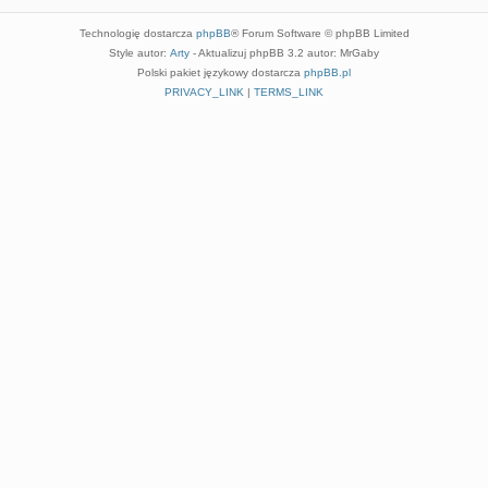
Technologię dostarcza
phpBB
® Forum Software © phpBB Limited
Style autor:
Arty
- Aktualizuj phpBB 3.2 autor: MrGaby
Polski pakiet językowy dostarcza
phpBB.pl
PRIVACY_LINK
|
TERMS_LINK